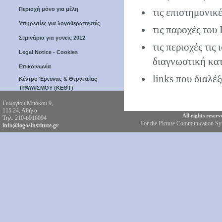
Περιοχή μόνο για μέλη
τις επιστημονικ
Υπηρεσίες για λογοθεραπευτές
τις παροχές του
Σεμινάρια για γονείς 2012
τις περιοχές τις
Legal Notice - Cookies
διαγνωστική κα
Επικοινωνία
links που διαλέξ
Κέντρο Έρευνας & Θεραπείας
ΤΡΑΥΛΙΣΜΟΥ (ΚΕΘΤ)
Γεωργίου Μπάκου 9,
search
115 24, Αθήνα
All rights reser
Τηλ. 210-6916094
For the Picture Communication S
info@logosinstitute.gr