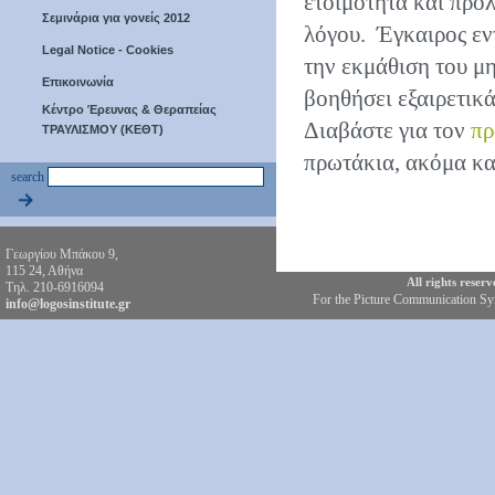
ετοιμότητα και προλ
Σεμινάρια για γονείς 2012
λόγου. Έγκαιρος εν
Legal Notice - Cookies
την εκμάθιση του μ
Επικοινωνία
βοηθήσει εξαιρετικά
Κέντρο Έρευνας & Θεραπείας
Διαβάστε για τον
πρ
ΤΡΑΥΛΙΣΜΟΥ (ΚΕΘΤ)
πρωτάκια, ακόμα και
search
Γεωργίου Μπάκου 9,
115 24, Αθήνα
All rights reser
Τηλ. 210-6916094
For the Picture Communication S
info@logosinstitute.gr