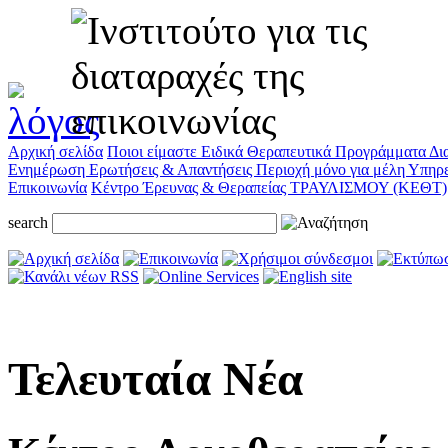
Αρχική σελίδα
Ποιοι είμαστε
Ειδικά Θεραπευτικά Προγράμματα
Δι
Ενημέρωση
Ερωτήσεις & Απαντήσεις
Περιοχή μόνο για μέλη
Υπηρε
Επικοινωνία
Κέντρο Έρευνας & Θεραπείας ΤΡΑΥΛΙΣΜΟΥ (ΚΕΘΤ)
search
Τελευταία Νέα