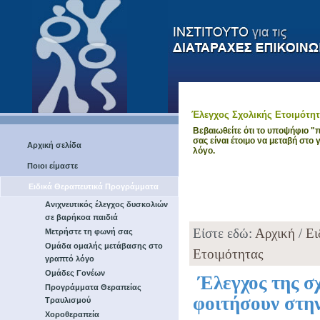
Έλεγχος Σχολικής Ετοιμότη
Βεβαιωθείτε ότι το υποψήφιο "
σας είναι έτοιμο να μεταβή στο
Αρχική σελίδα
λόγο.
Ποιοι είμαστε
Ειδικά Θεραπευτικά Προγράμματα
Ανιχνευτικός έλεγχος δυσκολιών
σε βαρήκοα παιδιά
Είστε εδώ:
Αρχική
/
Ει
Μετρήστε τη φωνή σας
Ομάδα ομαλής μετάβασης στο
Ετοιμότητας
γραπτό λόγο
Ομάδες Γονέων
Έλεγχος της σχ
Προγράμματα Θεραπείας
φοιτήσουν στη
Τραυλισμού
Χοροθεραπεία