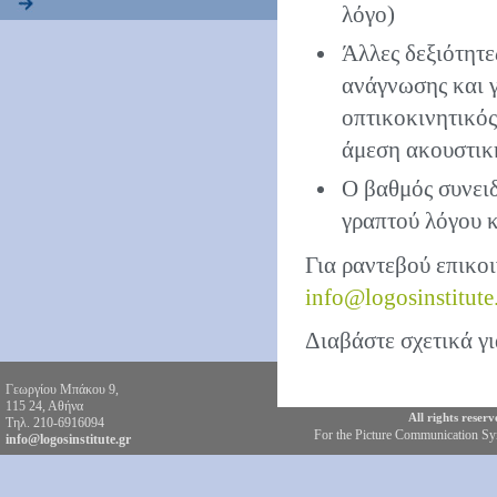
λόγο)
Άλλες δεξιότητε
ανάγνωσης και γ
οπτικοκινητικός
άμεση ακουστική
Ο βαθμός συνει
γραπτού λόγου 
Για ραντεβού επικο
info@logosinstitute
Διαβάστε σχετικά γ
Γεωργίου Μπάκου 9,
115 24, Αθήνα
All rights reser
Τηλ. 210-6916094
For the Picture Communication S
info@logosinstitute.gr