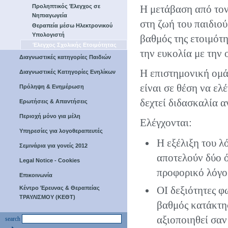
Προληπτικός Έλεγχος σε
Η μετάβαση από τον
Νηπιαγωγεία
στη ζωή του παιδιού
Θεραπεία μέσω Ηλεκτρονικού
Υπολογιστή
βαθμός της ετοιμότη
Έλεγχος Σχολικής Ετοιμότητας
την ευκολία με την 
Διαγνωστικές κατηγορίες Παιδιών
Η επιστημονική ομάδ
Διαγνωστικές Κατηγορίες Ενηλίκων
είναι σε θέση να ελ
Πρόληψη & Ενημέρωση
δεχτεί διδασκαλία 
Ερωτήσεις & Απαντήσεις
Περιοχή μόνο για μέλη
Ελέγχονται:
Υπηρεσίες για λογοθεραπευτές
Η εξέλιξη του λ
Σεμινάρια για γονείς 2012
αποτελούν δύο 
Legal Notice - Cookies
προφορικό λόγ
Επικοινωνία
ΟΙ δεξιότητες φ
Κέντρο Έρευνας & Θεραπείας
ΤΡΑΥΛΙΣΜΟΥ (ΚΕΘΤ)
βαθμός κατάκτη
αξιοποιηθεί σα
search